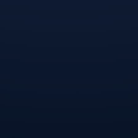
26世界杯F组生死战，德国战车碾
26世界杯D组，乌兹别克斯坦绝杀
碎罗马尼亚，而努涅斯的孤傲之光
芬兰，拉什福德独木难支，门神纳
发表评论
永不熄灭
瓦耶夫封神之战
提交评论
开云体育入口
开云体育平台APP
开云平台