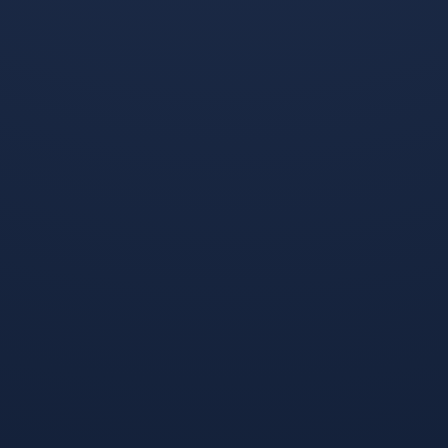
而篮球的魅力,就在于它允许这样的神话寄生在现实之上，让
所有“都有了成真的可能。
1.本站遵循行业规范，任何转载的稿件都会明确标注作者和来源；2.
本站的原创文章，请转载时务必注明文章作者和来源，不尊重原创
的行为开云体育将追究责任；3.作者投稿可能会经我们编辑修改或补
充。
相关文章
开云体育下载-绝杀之夜，鲁德以
开云体育入口-节奏之王，布罗佐
火烫之心，书写年终唯一的王冠
维奇如何用慢征服2026世界杯揭
幕战