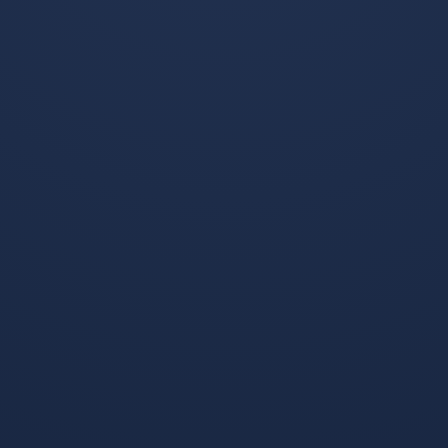
那场比赛的唯一性在于：它打破了一种固定的“球星归属”，塔
图姆的标签本应是“绿军之魂”，但在那12秒里，他是孟菲斯的
孤胆英雄，他盗取了不属于他的球队身份，完成了一次只存
在于瞬间的“拯救”。
灰熊险胜快船,不是因为他投进了球，而是因为他在那个唯一
的时间窗口里，选择了成为“另一个人”，从此以后，当你再看
到塔图姆在凯尔特人罚球时，总会有人低声说：“他曾是灰
熊。”
哪怕只有一次,哪怕只是一场并不存在的数据记录，但那是一
切的
唯一
。