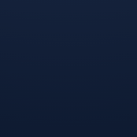
开云平台-2026世界杯C组生死
开云体育中国-莱万独木难支，枫
局，铁骑破韩，法兰西快刀斩乱麻
叶军团碾压东欧铁骑，2026世界
—当伊朗的钢铁防线撞上格列兹曼
杯黑马之战的唯一答案
的闪电反击
开云体育登录-恒河之畔的奇迹
开云体育在线-血染基多玫瑰，加
夜，当印度绝杀法国，足球的唯一
维与厄瓜多尔在2026世界杯H组的
性在孟买写下神谕
烽火绝唱
开云体育中国-孤勇者的独白，20
开云体育-沙漠中的冷门之夜，20