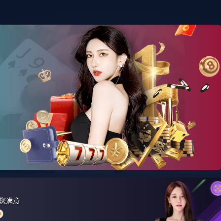
热点
战术解读
深度策划
维的唯一性成为中国队横扫丹麦的终极答
：0
的力量碾压，或是精妙绝伦的战术降维，在2024年汤尤杯小组赛
，却藏着一种更为深邃的、近乎哲学的“唯一性”，这种唯一性，
郑思维在场上所展现出的、一种如少林扫地僧般“重剑无锋，大
度冲垮中国队的防线，用力量撕开混双的缺口，他们面对的不
动态暴力升华为静态般存在的郑思维，你看他：不疾不徐，却总能
每记封网都精准得如同手术刀，他的强，不再是单纯的杀球时
—时间的流逝仿佛在他这里被重新定义了。