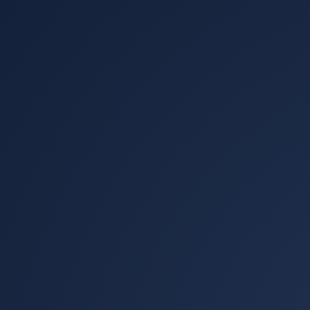
这便是郑思维带给这支中国队的“唯一性”：
他是那
当其他队员还在通过肢体语言与对手进行博弈时，
道无形的“思维墙”，丹麦队的每一次起球，都像是
个无法企及的死角。
那种统治力，并非令人窒息的压制，而是一种“预
下一个动作无论多么刁钻，都将被一记“冷箭”般的假
目睹了一场“引力场”的生成——郑思维就是那颗
以更强大的动能反弹回去，这就是“统治全场”的真