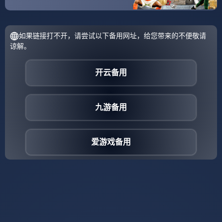
他面对的，是两辆性能上已经超越他的红色猛兽，他的赛车
没有奇迹般的速度，轮胎在重油下挣扎，引擎在高温中嘶
鸣，但他有一样法拉利没有的东西——
一种近乎偏执的、要
将全队扛在肩上的决绝
，每一次出弯，他都把赛车推向极
限，仿佛要把整个雷诺的荣誉压在轮胎的橡胶粒上，他不是
在防守，他是在用血肉之躯修建堤坝，试图阻挡身后那片红
色的海啸，他的工程师在无线电里嘶吼，语气里不只是战术
指令，更带着一种对这位22岁西班牙人“以一己之力对抗一个
时代”的悲悯与崇拜。
唯一的见证：英雄主义与时代交替
为何这场“横扫”与“扛起”拥有唯一性？因为那一站，法拉利的
碾压不是偶然，而是王朝末日的回光返照；而阿隆索的孤
独，则是一个新王登基前，必须经受的、穿越战火与硝烟的