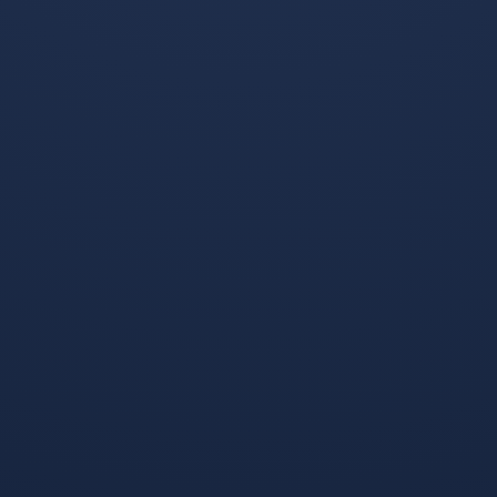
赛，但伊莫拉站的历史记住的，却是那个在蓝色座舱里，用
尽全身力气，将所有压力嚼碎咽下,然后化作更猛烈速度的男
人。
那不是一个属于“团队”的胜利，那是一个属于“英雄”的幸存，
当舒马赫驾驶着红色战车冲过终点线时，所有人都知道，一
个时代正在被一个人用最孤独的方式终结，阿隆索在伊莫拉
的“扛起”，是F1历史上唯一一次，让第三名的领奖台，比冠军
的香槟，更闪耀着英雄主义的光芒，他扛起的，是整个F1在
那个夏天，最后的、也是最惨烈的抵抗。
1.本站遵循行业规范，任何转载的稿件都会明确标注作者和来源；2.
本站的原创文章，请转载时务必注明文章作者和来源，不尊重原创
的行为开云体育将追究责任；3.作者投稿可能会经我们编辑修改或补
充。