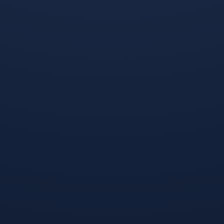
相关文章
开云平台-神迹之夜，突尼斯沙漠
开云体育app-冰火两重天，2026
风暴席卷日耳曼战车—哈基米导演
世界杯D组关键战，芬兰大胜法
世界杯F组最大冷门
国，布罗佐维奇带队书写北欧神话
开云平台-致命一击，当姆巴佩在2
开云体育在线-绝杀时刻的唯美方
026世界杯C组决赛圈改写亚洲足
程式，当梅赛德斯的银箭刺破红牛
球版图
二队的最后防线