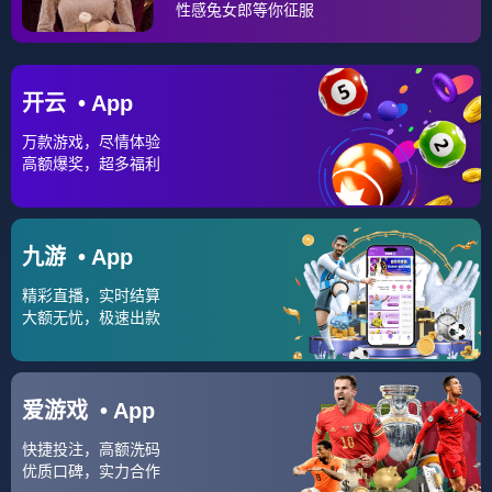
略不是击败雷诺，而是碾压，他们的进站每一次都精准地打
在雷诺的痛点上，他们的速度让雷诺的R25仿佛在行驶在另一
种重力之下，那是一种绝对的、不容置疑的“横扫”——不是两
辆车斗智斗勇后的险胜，而是一辆红色的法拉利像推土机一
样清除了所有障碍，让另一辆红色的法拉利（巴里切罗）紧
随其后，将前三名中的两个席位染成了法拉利的标志色，雷
诺的战术手册，在法拉利绝对的速度和执行力面前,变成了废
纸。
蓝色的孤岛，是绝望中的脊梁
所有的镜头和欢呼，最终都聚焦在了那辆第三名的蓝色赛车
上，那是费尔南多·阿隆索的赛车，当他的队友费斯切拉早早
因为机械故障退赛，当雷诺的维修区里弥漫着被法拉利战术
玩弄的沮丧时，阿隆索成为了蓝军唯一的、最后的堡垒。