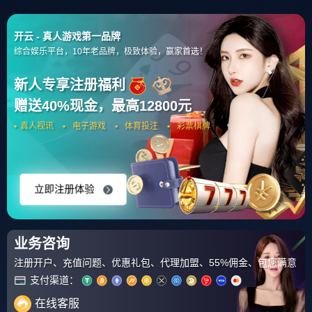
首页
体坛热点
正文
开云官方app入口-红色孤勇，当法拉利的引擎碾过雷
诺，阿隆索在废墟上独自加冕
开云体育
阅读：184
2026-04-27 22:10:20
在F1的世界里，胜利通常属于最完美的团队协作，但2005年
圣马力诺大奖赛的伊莫拉赛道，却把“胜利”这个词，撕裂成了
两种截然不同的底色：一边是法拉利烈火战车般对雷诺车队
的无情横扫，另一边，是费尔南多·阿隆索在一片红色汪洋
中，用一辆孤零零的蓝色赛车,扛起整个世界的重量。
这场比赛，是唯一一场将“统治”与“悲壮”同时演绎到极致的比
赛，它的“唯一性”不在于谁赢得了冠军，而在于“横扫”与“扛
起”这两个看似矛盾的动词，如何在同一片沥青上,交织成F1历
史上最孤独的英雄主义诗篇。