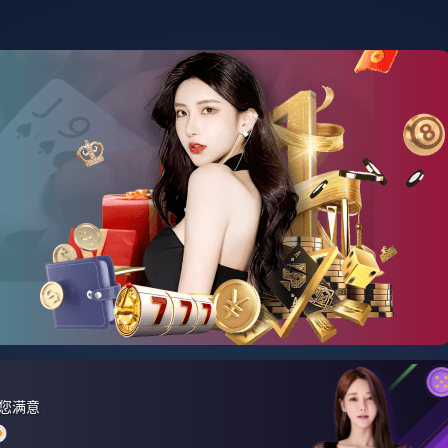
热点
战术解读
深度策划
安普顿，保持不败
：0
埃弗顿队为29分，位列第2，莱斯特城队有28分，曼联队为27
队则是25分由于这些球队之间的积分差距太小，所以实际上，
超无疑陷入了乱局中当现在的英超。