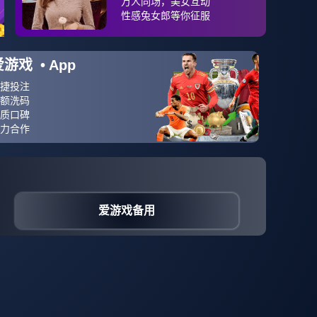
开云体育在线-关于伯恩茅斯客场大胜沃特福德，保持状态的信息
最近发表
开云体育入口-节奏之王，布罗佐维奇如何
用慢征服2026世界杯揭幕战
开云体育APP下载-唯一之巅，2026世界
杯，德容以完胜智利为澳大利亚刻下永恒印记
开云体育app-2026世界杯E组生死夜，泰国
足球奇迹碾压越南，内马尔独舞点燃北美夜空
开云下载-一瞬定乾坤，2026世界杯D组，
哈兰德与替补奇兵书写乌兹别克斯坦vs芬兰的
开云体育官方网站-绿衫军以铁血铸就唯
唯一剧本
一，西亚卡姆用华丽定义孤绝
开云体育中国-绝境中的橙色奇迹，范戴克
领衔，越南逆转葡萄牙书写2026世界杯最燃
开云平台-2026世界杯C组生死局，铁骑破
生死战
韩，法兰西快刀斩乱麻—当伊朗的钢铁防线撞
开云体育入口-唯一之道，当哥伦比亚的意
上格列兹曼的闪电反击
志碾过曼联的红色堡垒，哈弗茨用一记弧线定
开云体育官方网站-亚平宁的逆火，当蓝衣
义永恒
军团在2026揭幕战点燃足球的永恒悖论
开云体育在线-南美旋风席卷波斯铁骑，202