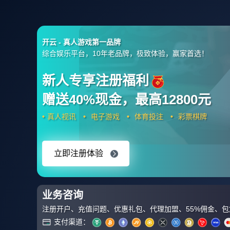
首页
球队新闻
正文
首页
球队新闻
体坛
开云体育入口-热刺逆转战胜南
开云体育
阅读：506
2025-06-07 01:10:03
评论
其中利物浦队的分数为32分，排名联赛第1位，此后
分，热刺曼城同为26分，维拉切尔西以及南安普顿
本赛季的英超联赛中有多达9队都有夺冠希望，英