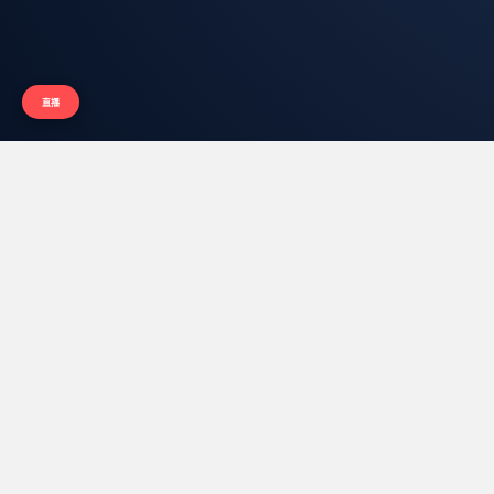
南安普顿 在经历了一个较为惨淡的上半赛季后，
些强敌 本轮客场面对上半赛季09血洗他们此役过
下来，只要皮尔森和他的弟子们保持如今的状态，