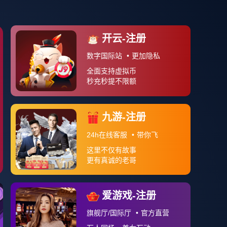
搜索
排行榜
热门文章
最多评论
随机文章
开云体育下载-埃及代表队在篮球比赛中获得胜利
开云体育官网-包含中国女足再夺冠！实力无人能敌的词条
开云体育官网-英格兰名将集体亮相，赛场上掀起热潮的简单介绍
开云体育在线-阿森纳主场逆转对手，实现胜利
开云体育平台APP-阿森纳主场憾平埃弗顿，无缘全取三分
开云平台-利物浦逆袭击败曼城，赢得关键胜利
开云体育app-关于国内外球员助攻得分，球队完美配合的信息
开云官方app入口-包含赛前专访：国际迈阿密主帅谈世俱杯目标的词条